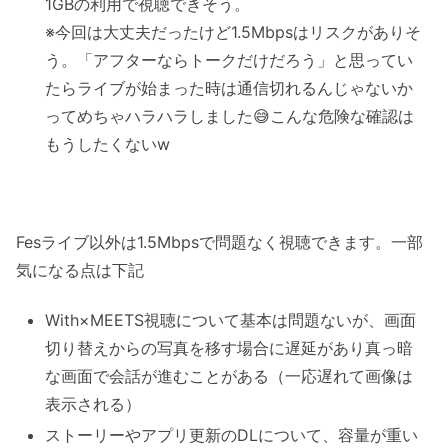
1GBの利用で視聴できそう。
※今回は大丈夫だったけど1.5Mbpsはリスクがありそ
う。「アフターならトークだけだろう」と思ってい
たらライブが始まった時は通信切れるんじゃないか
ってめちゃハラハラしました😅こんな危険な確認は
もうしたくないw
Fesライブ以外は1.5Mbpsで問題なく視聴できます。一部
気になる点は下記
With×MEETS視聴について基本は問題ないが、画面
切り替えからの写真を移す場合に遅延があり真っ暗
な画面で会話が進むことがある（一応遅れて画像は
表示される）
ストーリーやアプリ更新のDLについて、容量が重い