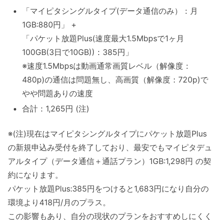
「マイピタシングルタイプ(データ通信のみ）：月
1GB:880円」 +
「パケット放題Plus(速度最大1.5Mbpsで1ヶ月
100GB(3日で10GB))：385円」
※速度1.5Mbpsは動画通常画質レベル（解像度：
480p)の通信は問題無し、高画質（解像度：720p)で
やや問題ありの速度
合計：1,265円 (注)
※(注)現在はマイピタシングルタイプにパケット放題Plus
の新規申込み受付を終了しており、最安でもマイピタデュ
アルタイプ（データ通信＋通話プラン）1GB:1,298円 の契
約になります。
パケット放題Plus:385円をつけると1,683円になり自分の
環境より418円/月のプラス。
この影響もあり、自分の現状のプランをおすすめしにくく