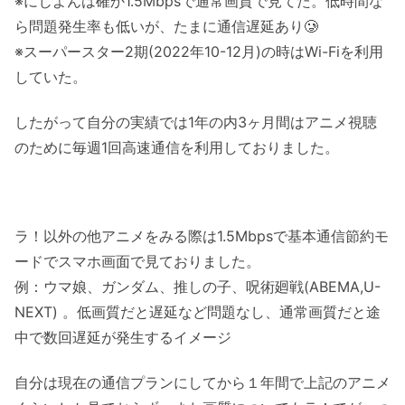
※にじよんは確か1.5Mbpsで通常画質で見てた。低時間な
ら問題発生率も低いが、たまに通信遅延あり🥲
※スーパースター2期(2022年10-12月)の時はWi-Fiを利用
していた。
したがって自分の実績では1年の内3ヶ月間はアニメ視聴
のために毎週1回高速通信を利用しておりました。
ラ！以外の他アニメをみる際は1.5Mbpsで基本通信節約モ
ードでスマホ画面で見ておりました。
例：ウマ娘、ガンダム、推しの子、呪術廻戦(ABEMA,U-
NEXT) 。低画質だと遅延など問題なし、通常画質だと途
中で数回遅延が発生するイメージ
自分は現在の通信プランにしてから１年間で上記のアニメ