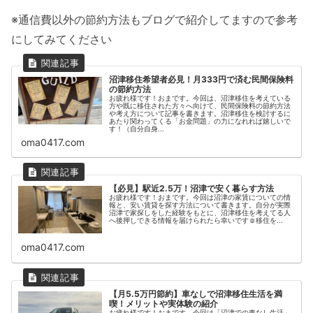
※通信費以外の節約方法もブログで紹介してますので参考
にしてみてください
沼津移住希望者必見！月333円で済む民間保険料
の節約方法
お疲れ様です！おまです。今回は、沼津移住を考えている
方や既に移住された方々へ向けて、民間保険料の節約方法
や考え方について記事を書きます。沼津移住を検討するに
あたり関わってくる「お金問題」の力になれれば嬉しいで
す！（自分自身...
oma0417.com
【必見】駅近2.5万！沼津で安く暮らす方法
お疲れ様です！おまです。今回は沼津の家賃についての情
報と、安い賃貸を探す方法について書きます。自分が実際
沼津で家探しをした経験をもとに、沼津移住を考えてる人
へ後押しできる情報を届けられたら幸いです☺️移住を...
oma0417.com
【月5.5万円節約】車なしで沼津移住生活を満
喫！メリットや実体験の紹介
お疲れ様です！おまです。今回は「沼津での車なし生活」