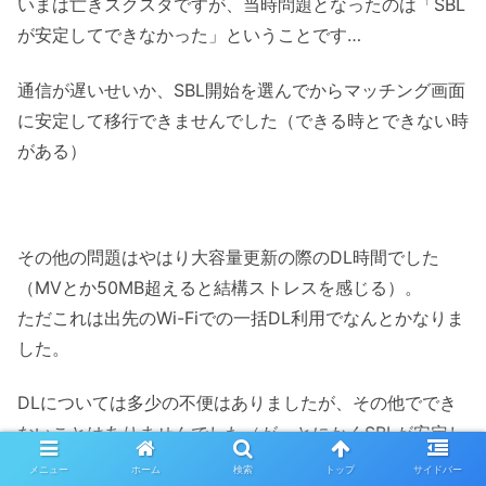
いまは亡きスクスタですが、当時問題となったのは「SBL
が安定してできなかった」ということです…
通信が遅いせいか、SBL開始を選んでからマッチング画面
に安定して移行できませんでした（できる時とできない時
がある）
その他の問題はやはり大容量更新の際のDL時間でした
（MVとか50MB超えると結構ストレスを感じる）。
ただこれは出先のWi-Fiでの一括DL利用でなんとかなりま
した。
DLについては多少の不便はありましたが、その他ででき
ないことはありませんでした（が、とにかくSBLが安定し
なかったのは痛かったです…）
メニュー
ホーム
検索
トップ
サイドバー